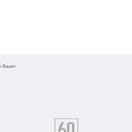
n Bauen

mbauen statt später improvisieren

st dann mit dem Thema Barrierefreiheit, wenn es dringend wird: n
wird. In unserer täglichen Arbeit zeigt sich jedoch immer wieder,
nn. Wer sein Bad ohnehin saniert oder den Eingangsbereich erneu
n, statt später unter Druck nachzurüsten.
