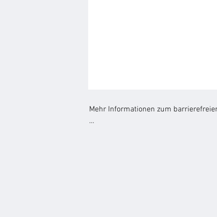
Mehr Informationen zum barrierefreie
-> Barrierefreies Bauen: rechtzeitig u
Viele Eigentümer beschäftigen sich er
wenn ein Angehöriger pflegebedürftig 
wenn ohne Zeitdruck geplant werden ka
geringem Mehraufwand gleich mitdenke