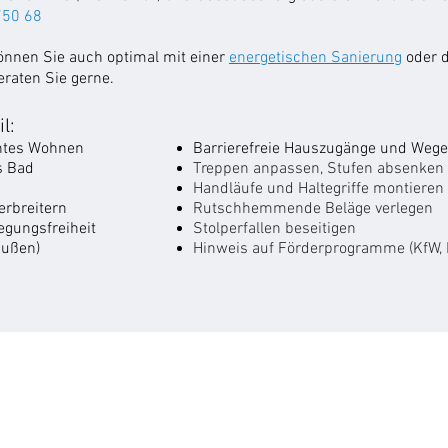
750 68
nnen Sie auch optimal mit einer
energetischen Sanierung
oder 
raten Sie gerne.
l:
chtes Wohnen
Barrierefreie Hauszugänge und Wege
s Bad
Treppen anpassen, Stufen absenken
Handläufe und Haltegriffe montieren
erbreitern
Rutschhemmende Beläge verlegen
gungsfreiheit
Stolperfallen beseitigen
außen)
Hinweis auf Förderprogramme (KfW, 