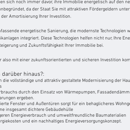
n sich noch immer davor, ihre Immobilie energetisch auf den ne
unbegründet, da der Staat Sie mit attraktiven Fördergeldern unte
der Amortisierung Ihrer Investition.
umfassende energetische Sanierung, die modernste Technologie
lagen integriert. Diese Technologien helfen nicht nur, Ihre En
teigerung und Zukunftsfähigkeit Ihrer Immobilie bei.
r also mit einer zukunftsorientierten und sicheren Investition komb
 darüber hinaus?:
 die vollständige und attraktiv gestaltete Modernisierung der H
s
erbrauchs durch den Einsatz von Wärmepumpen, Fassadendämmu
arungen ergeben.
rte Fenster und Außentüren sorgt für ein behaglicheres Wohnge
ine insgesamt dichtere Gebäudehülle
ngeren Energieverbrauch und umweltfreundliche Baumaterialien
rgiekosten und ein nachhaltiges Energieversorgungskonzept.