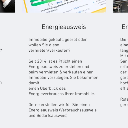
Energieausweis
En
Immobilie gekauft, geerbt oder
Die 
wollen Sie diese
eine
e?
vermieten/verkaufen?
lang
Mit 
Seit 2014 ist es Pflicht einen
Sani
Energieausweis zu erstellen und
erf
beim vermieten & verkaufen einer
der
Immoblie vorzulegen. Sie bekommen
gar
n
damit
hoc
einen Überblick des
effi
Energieverbrauchs Ihrer Immobilie.
e
Rufe
Gerne erstellen wir für Sie einen
gern
Energieausweis (Verbrauchsausweis
und Bedarfsausweis).